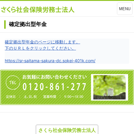
MENU
確定拠出型年金
確定拠出型年金のページに移動します。
下のＵＲＬをクリックしてください。
https://sr-saitama-sakura-dc.sokei-401k.com/
さくら社会保険労務士法人